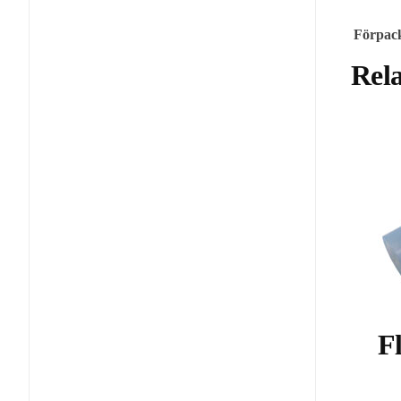
Förpack
Rel
F