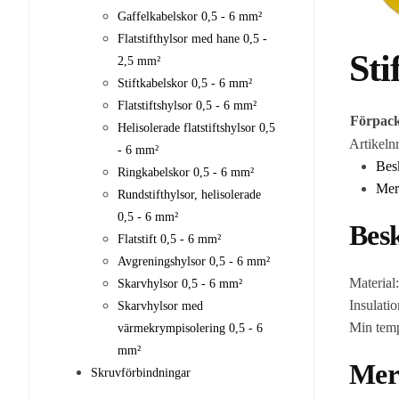
Gaffelkabelskor 0,5 - 6 mm²
Flatstifthylsor med hane 0,5 -
Sti
2,5 mm²
Stiftkabelskor 0,5 - 6 mm²
Flatstiftshylsor 0,5 - 6 mm²
Förpack
Helisolerade flatstiftshylsor 0,5
Artikeln
- 6 mm²
Bes
Ringkabelskor 0,5 - 6 mm²
Mer
Rundstifthylsor, helisolerade
0,5 - 6 mm²
Bes
Flatstift 0,5 - 6 mm²
Avgreningshylsor 0,5 - 6 mm²
Material
Skarvhylsor 0,5 - 6 mm²
Insulati
Skarvhylsor med
Min temp
värmekrympisolering 0,5 - 6
mm²
Mer
Skruvförbindningar