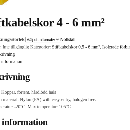
ftkabelskor 4 - 6 mm²
ningsstorlek
Nollställ
r:
Inte tillgänglig
Kategorier:
Stiftkabelskor 0,5 - 6 mm²
,
Isolerade förbi
krivning
 information
krivning
: Koppar, förtent, hårdlödd hals
on material: Nylon (PA) with easy-entry, halogen free.
eratur: -20°C. Max temperatur: 105°C.
 information