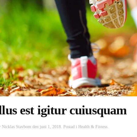
lus est igitur cuiusquam
v
Nicklas Stavbom
den
juni 1, 2018
. Postad i
Health & Fitness
.