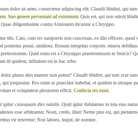
sum dolor sit amet, consectetur adipiscing elit. Claudii libidini, qui t
rem.
Suo genere perveniant ad extremum;
Quis est, qui non oderit libi
e. Quae diligentissime contra Aristonem dicuntur a Chryippo.
itur tibi, Cato, cum res sumpseris non concessas, ex illis efficere, quo
d posterius posui, similiora.
Bonum integritas corporis: misera debilitas
pretiosissimis. Quid enim est a Chrysippo praetermissum in Stoicis? 
 id quidem, infinitum est in hac urbe;
olor plures dies manere non potest?
Claudii libidini, qui tum erat su
e, qui torqueatur. Res enim se praeclare habebat, et quidem in utraque p
 vitam et voluptatem pleniorem efficit.
Confecta res esset.
t igitur cuiusquam dies natalis.
Quid igitur dubitamus in tota eius natu
alienos esse arbitrantur. Nosti, credo, illud: Nemo pius est, qui pietat
retitus vir teneretur; Non laboro, inquit, de nomine.