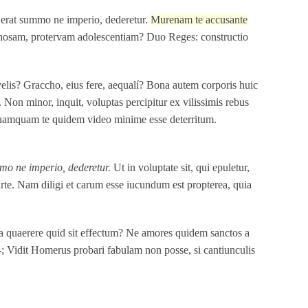
um erat summo ne imperio, dederetur.
Murenam te accusante
dinosam, protervam adolescentiam? Duo Reges: constructio
d velis? Graccho, eius fere, aequalí? Bona autem corporis huic
.
Non minor, inquit, voluptas percipitur ex vilissimis rebus
Quamquam te quidem video minime esse deterritum.
mmo ne imperio, dederetur.
Ut in voluptate sit, qui epuletur,
arte. Nam diligi et carum esse iucundum est propterea, quia
ra quaerere quid sit effectum? Ne amores quidem sanctos a
em-; Vidit Homerus probari fabulam non posse, si cantiunculis