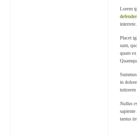
Lorem ip
defende
interret
Placet ig
sunt, quo
quam ex 
Quamquam
Summus d
in dolor
tutiorem
Nullus es
sapiente 
tantus ir