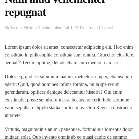
repugnat
Skrivet av
Nicklas Stavbom
den
juni 1, 2018
. Postad i
Travel
.
Lorem ipsum dolor sit amet, consectetur adipiscing elit. Hoc enim
constituto in philosophia constituta sunt omnia. Graccho, eius fere,
aequalí? Tecum optime, deinde etiam cum mediocri amico.
Dolor ergo, id est summum malum, metuetur semper, etiamsi non
aderit; Quid, quod homines infima fortuna, nulla spe rerum
gerendarum, opifices denique delectantur historia? Qui enim
existimabit posse se miserum esse beatus non erit. Inde sermone
vario sep illa a Dipylo stadia confecimus. Duo Reges: constructio
interrete.
Virtutis, magnitudinis animi, patientiae, fortitudinis fomentis dolor
mitigari solet. Quo invento omnis ab eo quasi capite de summo