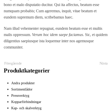
bono et malo disputatio ducitur. Qui ita affectus, beatum esse
numquam probabis; Cum ageremus, inquit, vitae beatum et
eundem supremum diem, scribebamus haec.
Nam illud vehementer repugnat, eundem beatum esse et multis
malis oppressum.
Verum hoc idem saepe faciamus.
Sic, et quidem
diligentius saepiusque ista loquemur inter nos agemusque
communiter.
Föregående
Nästa
Produktkategorier
Andra produkter
Sortimentlådor
Pressverktyg
Kopparförbindningar
Kap- och skalverktyg