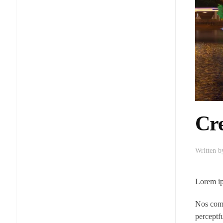
Cre
Written 
Lorem ips
Nos comm
perceptf