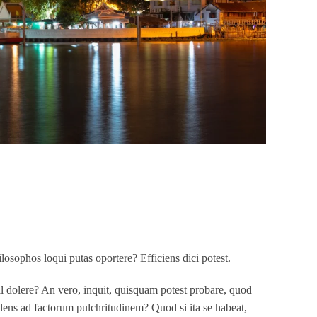
ilosophos loqui putas oportere? Efficiens dici potest.
l dolere? An vero, inquit, quisquam potest probare, quod
lens ad factorum pulchritudinem? Quod si ita se habeat,