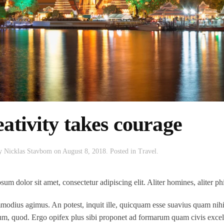
ativity takes courage
by
Nicklas Stavbom
on
August 8, 2018
. Posted in
Travel
.
um dolor sit amet, consectetur adipiscing elit. Aliter homines, aliter ph
odius agimus. An potest, inquit ille, quicquam esse suavius quam nihi
um, quod. Ergo opifex plus sibi proponet ad formarum quam civis excel