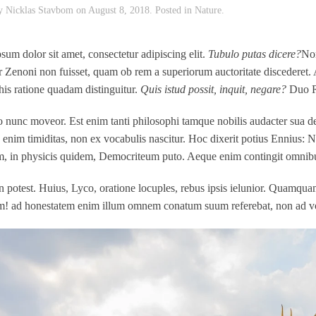
by
Nicklas Stavbom
on
August 8, 2018
. Posted in
Nature
.
sum dolor sit amet, consectetur adipiscing elit.
Tubulo putas dicere?
Non
r Zenoni non fuisset, quam ob rem a superiorum auctoritate discederet.
his ratione quadam distinguitur.
Quis istud possit, inquit, negare?
Duo Re
o nunc moveor. Est enim tanti philosophi tamque nobilis audacter sua dec
 enim timiditas, non ex vocabulis nascitur. Hoc dixerit potius Ennius: N
, in physicis quidem, Democriteum puto. Aeque enim contingit omnibus 
n potest. Huius, Lyco, oratione locuples, rebus ipsis ielunior. Quamquam
m! ad honestatem enim illum omnem conatum suum referebat, non ad vol