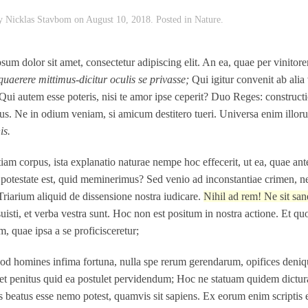
by
Nicklas Stavbom
on
August 10, 2018
. Posted in
Nature
.
sum dolor sit amet, consectetur adipiscing elit. An ea, quae per vinitor
quaerere mittimus-dicitur oculis se privasse;
Qui igitur convenit ab ali
ui autem esse poteris, nisi te amor ipse ceperit? Duo Reges: constructio 
us. Ne in odium veniam, si amicum destitero tueri. Universa enim illor
is.
etiam corpus, ista explanatio naturae nempe hoc effecerit, ut ea, quae 
 potestate est, quid meminerimus? Sed venio ad inconstantiae crimen, n
Triarium aliquid de dissensione nostra iudicare.
Nihil ad rem! Ne sit san
suisti, et verba vestra sunt. Hoc non est positum in nostra actione. Et 
m, quae ipsa a se proficisceretur;
od homines infima fortuna, nulla spe rerum gerendarum, opifices denique
et penitus quid ea postulet pervidendum; Hoc ne statuam quidem dicturam
beatus esse nemo potest, quamvis sit sapiens. Ex eorum enim scriptis et 