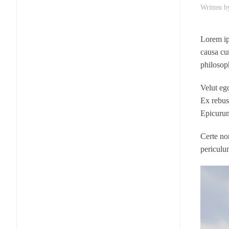
Written 
Lorem ip
causa cu
philosop
Velut eg
Ex rebus
Epicurum
Certe no
periculu