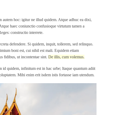
 autem hoc: igitur ne illud quidem. Atque adhuc ea dixi,
 Atque haec coniunctio confusioque virtutum tamen a
ges: constructio interrete.
reta defendere. Si quidem, inquit, tollerem, sed relinquo.
imium boni est, cui nihil est mali. Equidem etiam
fidibus, ut incontentae sint.
De illis, cum volemus.
 id quidem, infinitum est in hac urbe; Itaque quantum adiit
uptatem. Mihi enim erit isdem istis fortasse iam utendum.