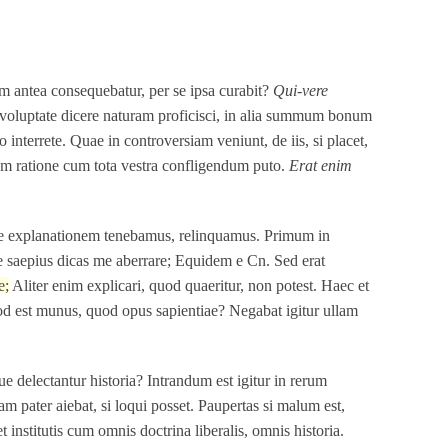
em antea consequebatur, per se ipsa curabit?
Qui-vere
a voluptate dicere naturam proficisci, in alia summum bonum
interrete. Quae in controversiam veniunt, de iis, si placet,
um ratione cum tota vestra confligendum puto.
Erat enim
ante explanationem tenebamus, relinquamus. Primum in
e saepius dicas me aberrare; Equidem e Cn. Sed erat
e;
Aliter enim explicari, quod quaeritur, non potest. Haec et
quod est munus, quod opus sapientiae? Negabat igitur ullam
 delectantur historia? Intrandum est igitur in rerum
 pater aiebat, si loqui posset. Paupertas si malum est,
institutis cum omnis doctrina liberalis, omnis historia.