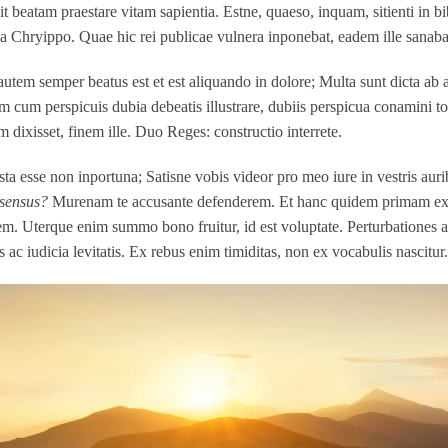
it beatam praestare vitam sapientia. Estne, quaeso, inquam, sitienti in
 a Chryippo. Quae hic rei publicae vulnera inponebat, eadem ille sanaba
autem semper beatus est et est aliquando in dolore; Multa sunt dicta ab
m cum perspicuis dubia debeatis illustrare, dubiis perspicua conamini to
dixisset, finem ille. Duo Reges: constructio interrete.
ista esse non inportuna; Satisne vobis videor pro meo iure in vestris au
 sensus?
Murenam te accusante defenderem. Et hanc quidem primam exiga
tem. Uterque enim summo bono fruitur, id est voluptate. Perturbationes
 ac iudicia levitatis. Ex rebus enim timiditas, non ex vocabulis nascitur.