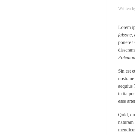
Written 
Lorem ip
falsone, 
ponere? Q
disseram
Polemon
Sin est 
nostrane
aequius 
tu ita po
esse arte
Quid, qu
naturam 
mendicus 