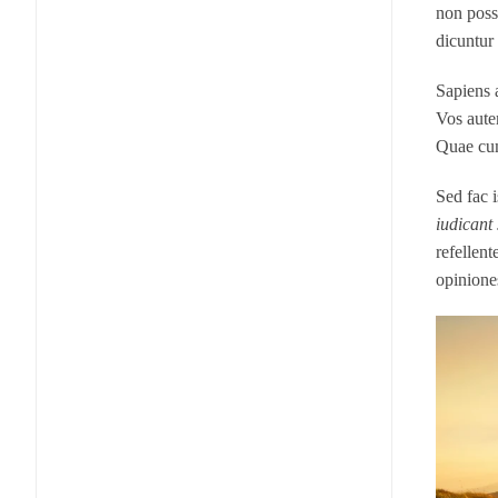
non poss
dicuntur
Sapiens 
Vos aute
Quae cum 
Sed fac 
iudicant
refellen
opiniones