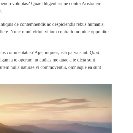
 bibendo voluptas? Quae diligentissime contra Aristonem
t.
 antiquis de contemnendis ac despiciendis rebus humanis;
llere. Nunc omni virtuti vitium contrario nomine opponitur.
ribus commentatus? Age, inquies, ista parva sunt.
Quid
m a te operam, ut audias me quae a te dicta sunt
 autem nulla naturae vi commoventur, omniaque ea sunt